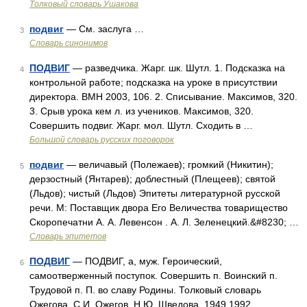
Толковый словарь Ушакова
подвиг
— См. заслуга …
3
Словарь синонимов
ПОДВИГ
— разведчика. Жарг. шк. Шутл. 1. Подсказка на
4
контрольной работе; подсказка на уроке в присутствии
директора. ВМН 2003, 106. 2. Списывание. Максимов, 320.
3. Срыв урока кем л. из учеников. Максимов, 320.
Совершить подвиг. Жарг. мол. Шутл. Сходить в …
Большой словарь русских поговорок
подвиг
— величавый (Полежаев); громкий (Никитин);
5
дерзостный (Янтарев); доблестный (Плещеев); святой
(Льдов); чистый (Льдов) Эпитеты литературной русской
речи. М: Поставщик двора Его Величества товарищество
Скоропечатни А. А. Левенсон . А. Л. Зеленецкий.&#8230; …
Словарь эпитетов
ПОДВИГ
— ПОДВИГ, а, муж. Героический,
6
самоотверженный поступок. Совершить п. Воинский п.
Трудовой п. П. во славу Родины. Толковый словарь
Ожегова. С.И. Ожегов, Н.Ю. Шведова. 1949 1992 …