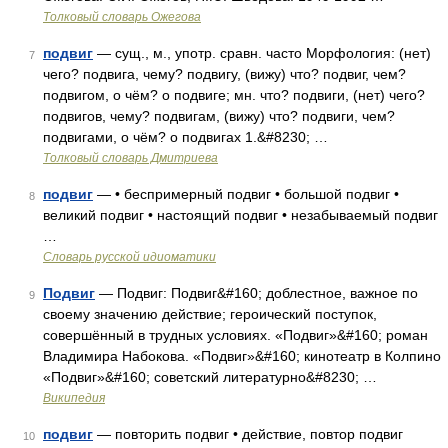
Толковый словарь Ожегова
подвиг
— сущ., м., употр. сравн. часто Морфология: (нет)
7
чего? подвига, чему? подвигу, (вижу) что? подвиг, чем?
подвигом, о чём? о подвиге; мн. что? подвиги, (нет) чего?
подвигов, чему? подвигам, (вижу) что? подвиги, чем?
подвигами, о чём? о подвигах 1.&#8230; …
Толковый словарь Дмитриева
подвиг
— • беспримерный подвиг • большой подвиг •
8
великий подвиг • настоящий подвиг • незабываемый подвиг
…
Словарь русской идиоматики
Подвиг
— Подвиг: Подвиг&#160; доблестное, важное по
9
своему значению действие; героический поступок,
совершённый в трудных условиях. «Подвиг»&#160; роман
Владимира Набокова. «Подвиг»&#160; кинотеатр в Колпино
«Подвиг»&#160; советский литературно&#8230; …
Википедия
подвиг
— повторить подвиг • действие, повтор подвиг
10