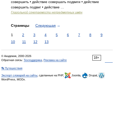
совершить • действие совершать подвиги • действие
совершить подвиг • действие …
Глагольной сочетаемости непредметных имён
Страницы
Следующая
→
1
2
3
4
5
6
7
8
9
10
11
12
13
© Академик, 2000-2026
18+
Обратная связь:
Техподдержка
,
Реклама на сайте
👣 Путешествия
Экспорт словарей на сайты
, сделанные на PHP,
Joomla,
Drupal,
WordPress, MODx.